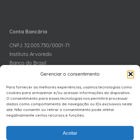
Conta Bancária
CNPJ: 32.005.730/0001-71
Instituto Arvoredo
Banco do Brasil
Agência 7141-2
Gerenciar o consentimento
Conta corrente: 26158-0
Para fornecer as melhores experiências, usamos tecnologias como
PIX: 32005730000171
cookies para armazenar e/ou acessar informações do dispositivo.
O consentimento para essas tecnologias nos permitirá processar
dados como comportamento de navegação ou IDs exclusivos neste
site. Não consentir ou retirar o consentimento pode afetar
negativamente certos recursos e funções.
Aceitar
© Instituto Arvoredo
2026 - Todos os Direitos Reservados