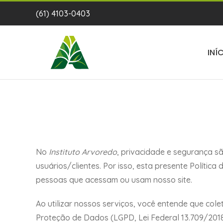
Ir
(61) 4103-0403
para
o
conteúdo
INÍ
No
Instituto Arvoredo
, privacidade e segurança 
usuários/clientes. Por isso, esta presente Política
pessoas que acessam ou usam nosso site.
Ao utilizar nossos serviços, você entende que col
Proteção de Dados (LGPD, Lei Federal 13.709/2018