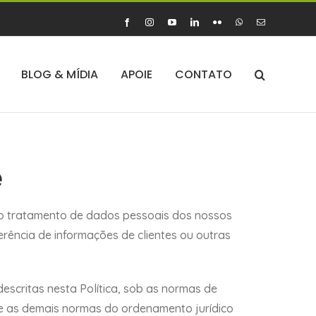
Facebook
Instagram
YouTube
LinkedIn
Flickr
WhatsApp
E-
mail
BLOG & MÍDIA
APOIE
CONTATO
e
do tratamento de dados pessoais dos nossos
ferência de informações de clientes ou outras
escritas nesta Política, sob as normas de
 e as demais normas do ordenamento jurídico