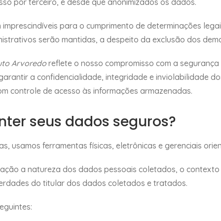
sso por terceiro, e desde que anonimizados os dados.
imprescindíveis para o cumprimento de determinações legais,
inistrativos serão mantidas, a despeito da exclusão dos dem
tuto Arvoredo
reflete o nosso compromisso com a segurança
arantir a confidencialidade, integridade e inviolabilidade
om controle de acesso às informações armazenadas.
nter seus dados seguros?
, usamos ferramentas físicas, eletrônicas e gerenciais orie
ção a natureza dos dados pessoais coletados, o contexto e
berdades do titular dos dados coletados e tratados.
eguintes: